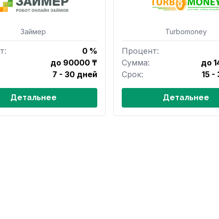
Займер
Turbomoney
т:
0 %
Процент:
до 90000 ₸
Сумма:
до 1
7 - 30 дней
Срок:
15 -
Детальнее
Детальнее