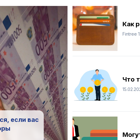
Как 
Fintree
Что 
15.02.20
ся, если вас
оры
Могут