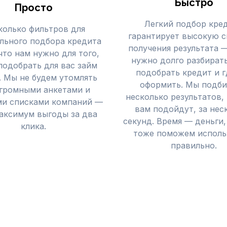
Быстро
Просто
Легкий подбор кре
колько фильтров для
гарантирует высокую с
льного подбора кредита
получения результата 
что нам нужно для того,
нужно долго разбирать
подобрать для вас займ
подобрать кредит и г
. Мы не будем утомлять
оформить. Мы подб
огромными анкетами и
несколько результатов,
и списками компаний —
вам подойдут, за нес
аксимум выгоды за два
секунд. Время — деньги,
клика.
тоже поможем исполь
правильно.